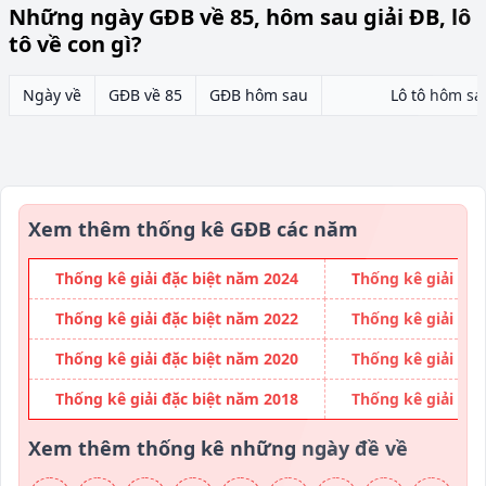
Những ngày GĐB về 85, hôm sau giải ĐB, lô
tô về con gì?
Ngày về
GĐB về 85
GĐB hôm sau
Lô tô hôm sa
Xem thêm thống kê GĐB các năm
Thống kê giải đặc biệt năm 2024
Thống kê giải đặc
Thống kê giải đặc biệt năm 2022
Thống kê giải đặc
Thống kê giải đặc biệt năm 2020
Thống kê giải đặc
Thống kê giải đặc biệt năm 2018
Thống kê giải đặc
Xem thêm thống kê những ngày đề về