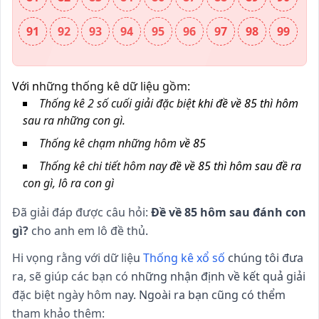
91
92
93
94
95
96
97
98
99
Với những thống kê dữ liệu gồm:
Thống kê 2 số cuối giải đặc biệt khi đề về 85 thì hôm
sau ra những con gì.
Thống kê chạm những hôm về 85
Thống kê chi tiết hôm nay đề về 85 thì hôm sau đề ra
con gì, lô ra con gì
Đã giải đáp được câu hỏi:
Đề về 85 hôm sau đánh con
gì?
cho anh em lô đề thủ.
Hi vọng rằng với dữ liệu
Thống kê xổ số
chúng tôi đưa
ra, sẽ giúp các bạn có những nhận định về kết quả giải
đặc biệt ngày hôm nay. Ngoài ra bạn cũng có thểm
tham khảo thêm: