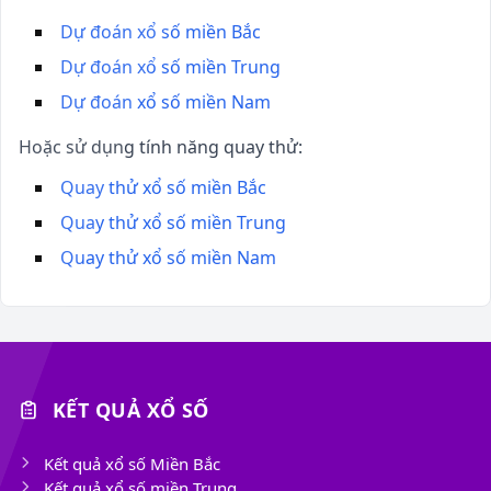
Dự đoán xổ số miền Bắc
Dự đoán xổ số miền Trung
Dự đoán xổ số miền Nam
Hoặc sử dụng tính năng quay thử:
Quay thử xổ số miền Bắc
Quay thử xổ số miền Trung
Quay thử xổ số miền Nam
KẾT QUẢ XỔ SỐ
Kết quả xổ số Miền Bắc
Kết quả xổ số miền Trung