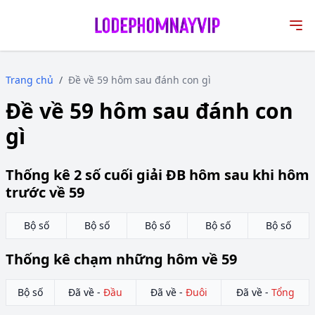
Trang chủ
/
Đề về 59 hôm sau đánh con gì
Đề về 59 hôm sau đánh con
gì
Thống kê 2 số cuối giải ĐB hôm sau khi hôm
trước về 59
Bộ số
Bộ số
Bộ số
Bộ số
Bộ số
Thống kê chạm những hôm về 59
Bộ số
Đã về -
Đầu
Đã về -
Đuôi
Đã về -
Tổng