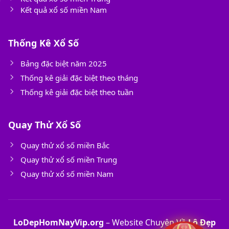
Kết quả xổ số miền Nam
Thống Kê Xổ Số
Bảng đặc biệt năm 2025
Thống kê giải đặc biệt theo tháng
Thống kê giải đặc biệt theo tuần
Quay Thử Xổ Số
Quay thử xổ số miền Bắc
Quay thử xổ số miền Trung
Quay thử xổ số miền Nam
LoDepHomNayVip.org
– Website Chuyên Về
Lô Đẹp