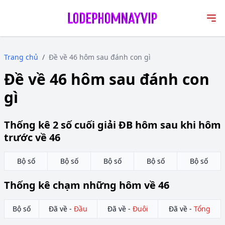
Trang chủ
/
Đề về 46 hôm sau đánh con gì
Đề về 46 hôm sau đánh con
gì
Thống kê 2 số cuối giải ĐB hôm sau khi hôm
trước về 46
Bộ số
Bộ số
Bộ số
Bộ số
Bộ số
Thống kê chạm những hôm về 46
Bộ số
Đã về -
Đầu
Đã về -
Đuôi
Đã về -
Tổng