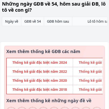
Những ngày GĐB về 54, hôm sau giải ĐB, lô
tô về con gì?
Ngày về
GĐB về 54
GĐB hôm sau
Lô tô hôm sa
Xem thêm thống kê GĐB các năm
Thống kê giải đặc biệt năm 2024
Thống kê giải đặc
Thống kê giải đặc biệt năm 2022
Thống kê giải đặc
Thống kê giải đặc biệt năm 2020
Thống kê giải đặc
Thống kê giải đặc biệt năm 2018
Thống kê giải đặc
Xem thêm thống kê những ngày đề về