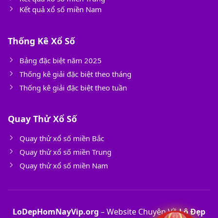
Kết quả xổ số miền Nam
Thống Kê Xổ Số
Bảng đặc biệt năm 2025
Thống kê giải đặc biệt theo tháng
Thống kê giải đặc biệt theo tuần
Quay Thử Xổ Số
Quay thử xổ số miền Bắc
Quay thử xổ số miền Trung
Quay thử xổ số miền Nam
LoDepHomNayVip.org
– Website Chuyên Về
Lô Đẹp