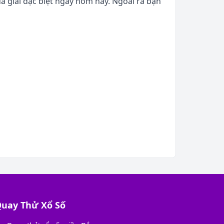
ả giải đặc biệt ngày hôm nay. Ngoài ra bạn
uay Thử Xổ Số