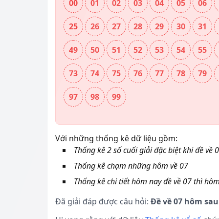
00
01
02
03
04
05
06
25
26
27
28
29
30
31
49
50
51
52
53
54
55
73
74
75
76
77
78
79
97
98
99
Với những thống kê dữ liệu gồm:
Thống kê 2 số cuối giải đặc biệt khi đề về
Thống kê chạm những hôm về 07
Thống kê chi tiết hôm nay đề về 07 thì hôm 
Đã giải đáp được câu hỏi:
Đề về 07 hôm sau