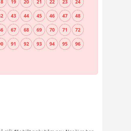
18
19
20
21
22
23
24
42
43
44
45
46
47
48
66
67
68
69
70
71
72
90
91
92
93
94
95
96