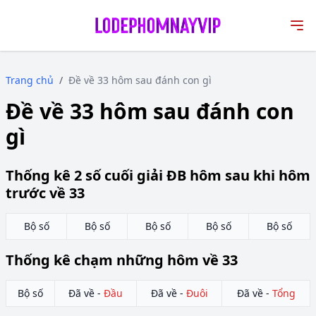
Trang chủ
/
Đề về 33 hôm sau đánh con gì
Đề về 33 hôm sau đánh con
gì
Thống kê 2 số cuối giải ĐB hôm sau khi hôm
trước về 33
Bộ số
Bộ số
Bộ số
Bộ số
Bộ số
Thống kê chạm những hôm về 33
Bộ số
Đã về -
Đầu
Đã về -
Đuôi
Đã về -
Tổng