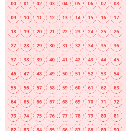
00
01
02
03
04
05
06
07
08
09
10
11
12
13
14
15
16
17
18
19
20
21
22
23
24
25
26
27
28
29
30
31
32
34
35
36
37
38
39
40
41
42
43
44
45
46
47
48
49
50
51
52
53
54
55
56
57
58
59
60
61
62
63
64
65
66
67
68
69
70
71
72
73
74
75
76
77
78
79
80
81
82
83
84
85
86
87
88
89
90