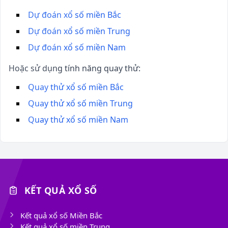
Dự đoán xổ số miền Bắc
Dự đoán xổ số miền Trung
Dự đoán xổ số miền Nam
Hoặc sử dụng tính năng quay thử:
Quay thử xổ số miền Bắc
Quay thử xổ số miền Trung
Quay thử xổ số miền Nam
KẾT QUẢ XỔ SỐ
Kết quả xổ số Miền Bắc
Kết quả xổ số miền Trung