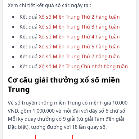
Xem chi tiết kết quả số các ngày tại:
Kết quả
Xổ số Miền Trung Thứ 2 hàng tuần
Kết quả
Xổ số Miền Trung Thứ 3 hàng tuần
Kết quả
Xổ số Miền Trung Thứ 4 hàng tuần
Kết quả
Xổ số Miền Trung Thứ 5 hàng tuần
Kết quả
Xổ số Miền Trung Thứ 7 hàng tuần
Kết quả
Xổ số Miền Trung Chủ nhật hàng tuần
Cơ cấu giải thưởng xổ số miền
Trung
Vé số truyền thống miền Trung có mệnh giá 10.000
VNĐ, gồm 1.000.000 vé mỗi đài với dãy số 6 chữ số.
Mỗi kỳ quay thưởng có 9 giải (từ giải Tám đến giải
Đặc biệt), tương đương với 18 lần quay số.