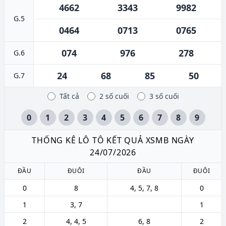
4662
3343
9982
G.5
0464
0713
0765
074
976
278
G.6
24
68
85
50
G.7
Tất cả
2 số cuối
3 số cuối
0
1
2
3
4
5
6
7
8
9
THỐNG KÊ LÔ TÔ KẾT QUẢ XSMB NGÀY
24/07/2026
ĐẦU
ĐUÔI
ĐẦU
ĐUÔI
0
8
4, 5, 7, 8
0
1
3, 7
1
2
4, 4, 5
6, 8
2