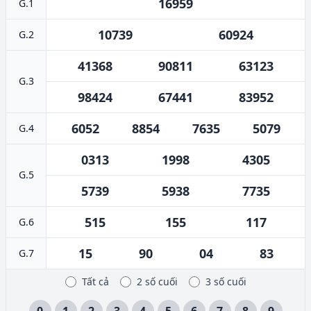
16959
G.1
10739
60924
G.2
41368
90811
63123
G.3
98424
67441
83952
6052
8854
7635
5079
G.4
0313
1998
4305
G.5
5739
5938
7735
515
155
117
G.6
15
90
04
83
G.7
Tất cả
2 số cuối
3 số cuối
0
1
2
3
4
5
6
7
8
9