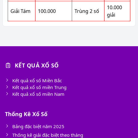
10.000
Giải Tám
100.000
Trùng 2 số
giải
KẾT QUẢ XỔ SỐ
Kết quả xổ số Miền Bắc
Kết quả xổ số miền Trung
Kết quả xổ số miền Nam
Thống Kê Xổ Số
Bảng đặc biệt năm 2025
Thống kê giải đặc biệt theo tháng