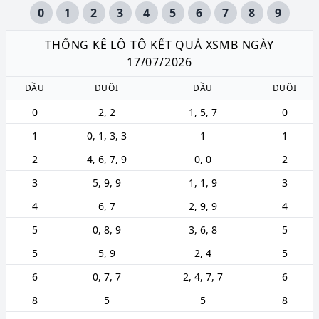
0
1
2
3
4
5
6
7
8
9
THỐNG KÊ LÔ TÔ KẾT QUẢ XSMB NGÀY
17/07/2026
ĐẦU
ĐUÔI
ĐẦU
ĐUÔI
0
2, 2
1, 5, 7
0
1
0, 1, 3, 3
1
1
2
4, 6, 7, 9
0, 0
2
3
5, 9, 9
1, 1, 9
3
4
6, 7
2, 9, 9
4
5
0, 8, 9
3, 6, 8
5
5
5, 9
2, 4
5
6
0, 7, 7
2, 4, 7, 7
6
8
5
5
8