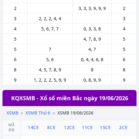
2
3, 3, 3, 9, 9, 9
2
3
2, 2, 2, 4, 4
3
4
5, 6, 7, 7
0, 3, 3, 8
4
5
4, 7, 8, 9
5
5
7
4, 7
5
6
5, 6
0, 4, 4, 6, 8
6
8
4, 5, 7, 8, 9
8
8
9
1, 2, 2, 2, 5, 9, 9
0, 8, 9, 9
9
KQXSMB - Xổ số miền Bắc ngày 19/06/2026
XSMB
XSMB Thứ 6
XSMB 19/06/2026
MÃ
14CE
8CE
12CE
11CE
15CE
2CE
ĐB