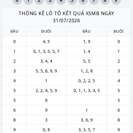
THỐNG KÊ LÔ TÔ KẾT QUẢ XSMB NGÀY
31/07/2026
ĐẦU
ĐUÔI
ĐẦU
ĐUÔI
0
4, 5
1, 9
0
1
0, 1, 3, 5, 5, 7
1, 4
1
2
3, 4, 4
5, 5
2
3
5, 5, 8, 9, 9
1, 2, 8
3
4
1
0, 2, 2, 5
4
5
2, 2, 4, 5, 9
0, 1, 1, 3, 3, 5
5
5
8
5
6
9
1
6
8
3
3, 6, 9
8
9
0, 8
3, 3, 5, 7
9