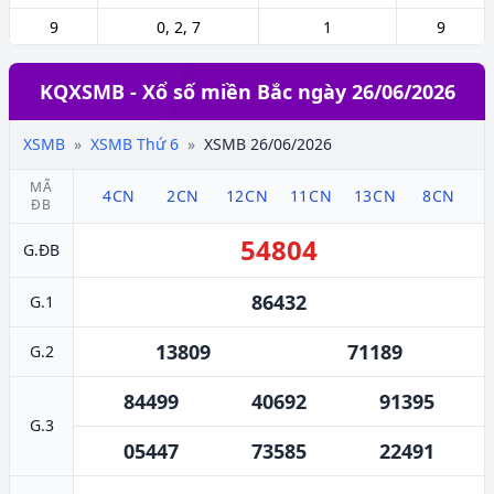
9
0, 2, 7
1
9
KQXSMB - Xổ số miền Bắc ngày 26/06/2026
XSMB
XSMB Thứ 6
XSMB 26/06/2026
MÃ
4CN
2CN
12CN
11CN
13CN
8CN
ĐB
54804
G.ĐB
86432
G.1
13809
71189
G.2
84499
40692
91395
G.3
05447
73585
22491