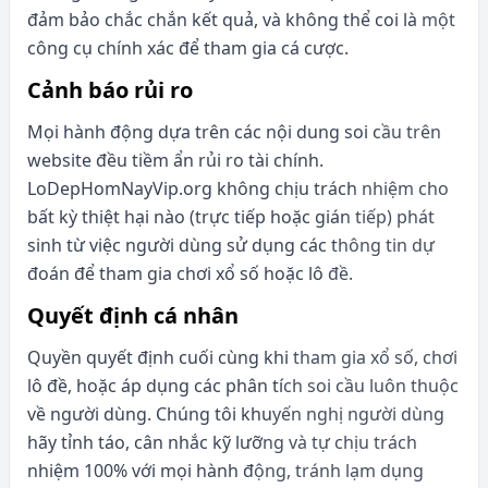
đảm bảo chắc chắn kết quả, và không thể coi là một
công cụ chính xác để tham gia cá cược.
Cảnh báo rủi ro
Mọi hành động dựa trên các nội dung soi cầu trên
website đều tiềm ẩn rủi ro tài chính.
LoDepHomNayVip.org không chịu trách nhiệm cho
bất kỳ thiệt hại nào (trực tiếp hoặc gián tiếp) phát
sinh từ việc người dùng sử dụng các thông tin dự
đoán để tham gia chơi xổ số hoặc lô đề.
Quyết định cá nhân
Quyền quyết định cuối cùng khi tham gia xổ số, chơi
lô đề, hoặc áp dụng các phân tích soi cầu luôn thuộc
về người dùng. Chúng tôi khuyến nghị người dùng
hãy tỉnh táo, cân nhắc kỹ lưỡng và tự chịu trách
nhiệm 100% với mọi hành động, tránh lạm dụng