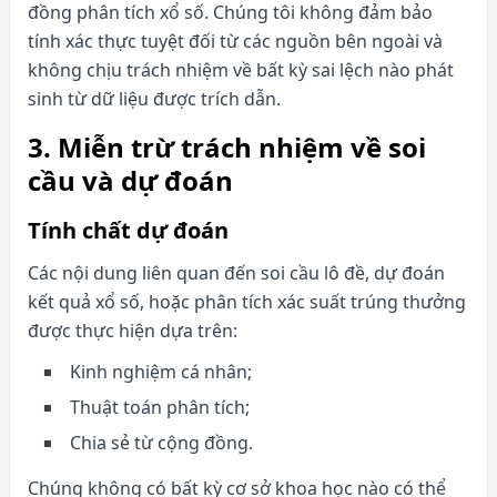
đồng phân tích xổ số. Chúng tôi không đảm bảo
tính xác thực tuyệt đối từ các nguồn bên ngoài và
không chịu trách nhiệm về bất kỳ sai lệch nào phát
sinh từ dữ liệu được trích dẫn.
3. Miễn trừ trách nhiệm về soi
cầu và dự đoán
Tính chất dự đoán
Các nội dung liên quan đến soi cầu lô đề, dự đoán
kết quả xổ số, hoặc phân tích xác suất trúng thưởng
được thực hiện dựa trên:
Kinh nghiệm cá nhân;
Thuật toán phân tích;
Chia sẻ từ cộng đồng.
Chúng không có bất kỳ cơ sở khoa học nào có thể