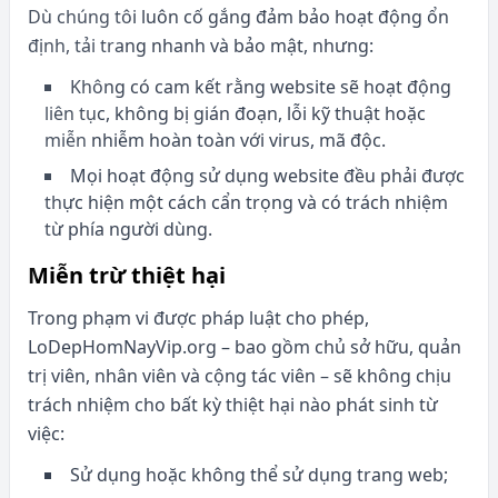
Dù chúng tôi luôn cố gắng đảm bảo hoạt động ổn
định, tải trang nhanh và bảo mật, nhưng:
Không có cam kết rằng website sẽ hoạt động
liên tục, không bị gián đoạn, lỗi kỹ thuật hoặc
miễn nhiễm hoàn toàn với virus, mã độc.
Mọi hoạt động sử dụng website đều phải được
thực hiện một cách cẩn trọng và có trách nhiệm
từ phía người dùng.
Miễn trừ thiệt hại
Trong phạm vi được pháp luật cho phép,
LoDepHomNayVip.org – bao gồm chủ sở hữu, quản
trị viên, nhân viên và cộng tác viên – sẽ không chịu
trách nhiệm cho bất kỳ thiệt hại nào phát sinh từ
việc:
Sử dụng hoặc không thể sử dụng trang web;