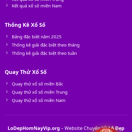
Kết quả xổ số miền Nam
Thống Kê Xổ Số
Bảng đặc biệt năm 2025
Thống kê giải đặc biệt theo tháng
Thống kê giải đặc biệt theo tuần
Quay Thử Xổ Số
Quay thử xổ số miền Bắc
Quay thử xổ số miền Trung
Quay thử xổ số miền Nam
LoDepHomNayVip.org
– Website Chuyên Về
Lô Đẹp