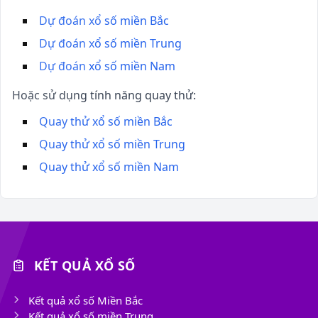
Dự đoán xổ số miền Bắc
Dự đoán xổ số miền Trung
Dự đoán xổ số miền Nam
Hoặc sử dụng tính năng quay thử:
Quay thử xổ số miền Bắc
Quay thử xổ số miền Trung
Quay thử xổ số miền Nam
KẾT QUẢ XỔ SỐ
Kết quả xổ số Miền Bắc
Kết quả xổ số miền Trung