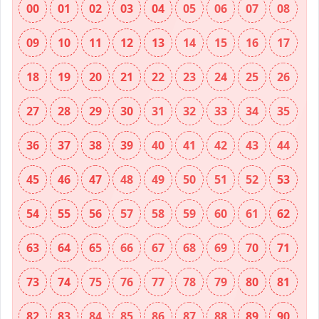
00
01
02
03
04
05
06
07
08
09
10
11
12
13
14
15
16
17
18
19
20
21
22
23
24
25
26
27
28
29
30
31
32
33
34
35
36
37
38
39
40
41
42
43
44
45
46
47
48
49
50
51
52
53
54
55
56
57
58
59
60
61
62
63
64
65
66
67
68
69
70
71
73
74
75
76
77
78
79
80
81
82
83
84
85
86
87
88
89
90