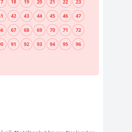
17
18
19
20
21
22
23
41
42
43
44
45
46
47
66
67
68
69
70
71
72
90
91
92
93
94
95
96