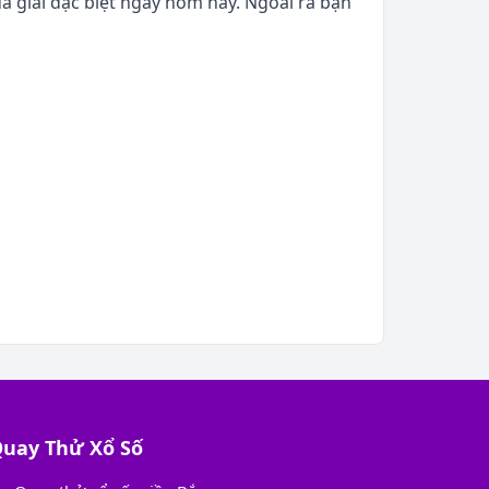
ả giải đặc biệt ngày hôm nay. Ngoài ra bạn
uay Thử Xổ Số