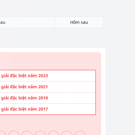
sau
Hôm sau
giải đặc biệt năm 2023
giải đặc biệt năm 2021
giải đặc biệt năm 2019
giải đặc biệt năm 2017