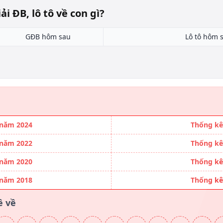
 ĐB, lô tô về con gì?
GĐB hôm sau
Lô tô hôm 
 năm 2024
Thống kê 
 năm 2022
Thống kê 
 năm 2020
Thống kê 
 năm 2018
Thống kê 
ề về