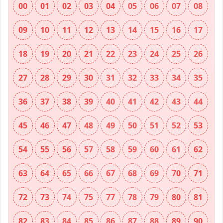
00
01
02
03
04
05
06
07
08
09
10
11
12
13
14
15
16
17
18
19
20
21
22
23
24
25
26
27
28
29
30
31
32
33
34
35
36
37
38
39
40
41
42
43
44
45
46
47
48
49
50
51
52
53
54
55
56
57
58
59
60
61
62
63
64
65
66
67
68
69
70
71
72
73
74
75
77
78
79
80
81
82
83
84
85
86
87
88
89
90