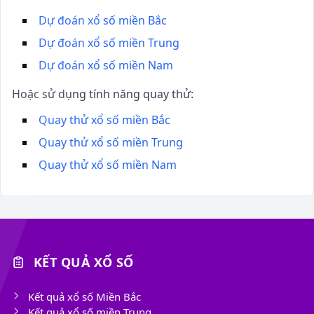
Dự đoán xổ số miền Bắc
Dự đoán xổ số miền Trung
Dự đoán xổ số miền Nam
Hoặc sử dụng tính năng quay thử:
Quay thử xổ số miền Bắc
Quay thử xổ số miền Trung
Quay thử xổ số miền Nam
KẾT QUẢ XỔ SỐ
Kết quả xổ số Miền Bắc
Kết quả xổ số miền Trung