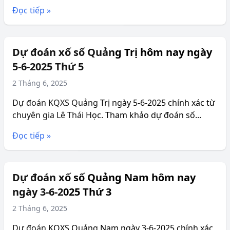
Đọc tiếp »
Dự đoán xố số Quảng Trị hôm nay ngày
5-6-2025 Thứ 5
2 Tháng 6, 2025
Dự đoán KQXS Quảng Trị ngày 5-6-2025 chính xác từ
chuyên gia Lê Thái Học. Tham khảo dự đoán số...
Đọc tiếp »
Dự đoán xố số Quảng Nam hôm nay
ngày 3-6-2025 Thứ 3
2 Tháng 6, 2025
Dự đoán KQXS Quảng Nam ngày 3-6-2025 chính xác