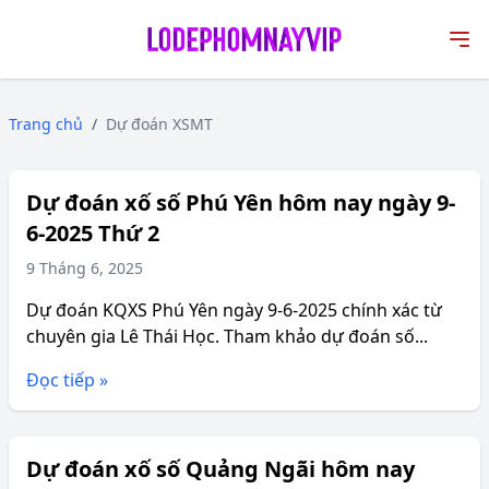
Trang chủ
/
Dự đoán XSMT
Dự đoán xố số Phú Yên hôm nay ngày 9-
6-2025 Thứ 2
9 Tháng 6, 2025
Dự đoán KQXS Phú Yên ngày 9-6-2025 chính xác từ
chuyên gia Lê Thái Học. Tham khảo dự đoán số...
Đọc tiếp »
Dự đoán xố số Quảng Ngãi hôm nay