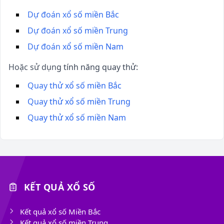
Dự đoán xổ số miền Bắc
Dự đoán xổ số miền Trung
Dự đoán xổ số miền Nam
Hoặc sử dụng tính năng quay thử:
Quay thử xổ số miền Bắc
Quay thử xổ số miền Trung
Quay thử xổ số miền Nam
KẾT QUẢ XỔ SỐ
Kết quả xổ số Miền Bắc
Kết quả xổ số miền Trung