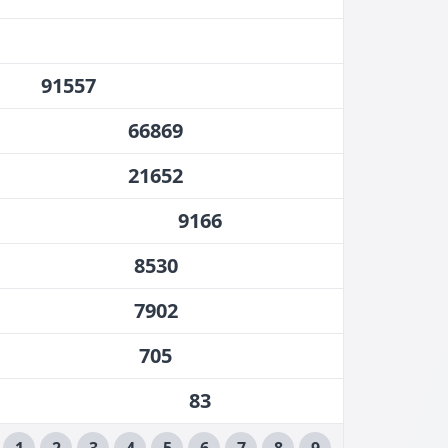
91557
66869
21652
9166
8530
7902
705
83
1
2
3
4
5
6
7
8
9