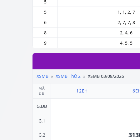
5
5
1, 1, 2, 7
6
2, 7, 7, 8
8
2, 4, 6
9
4, 5, 5
XSMB
XSMB Thứ 2
XSMB 03/08/2026
MÃ
12EH
6E
ĐB
G.ĐB
G.1
313
G.2