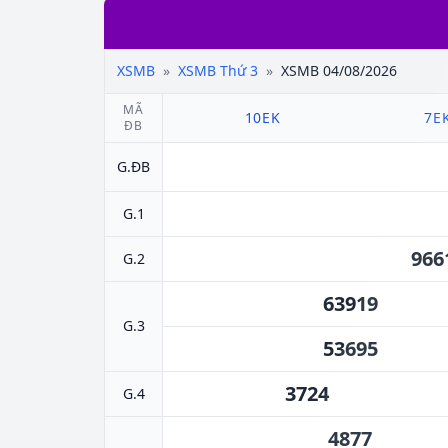
XSMB
XSMB Thứ 3
XSMB 04/08/2026
MÃ
10EK
7E
ĐB
G.ĐB
G.1
966
G.2
63919
G.3
53695
3724
G.4
4877