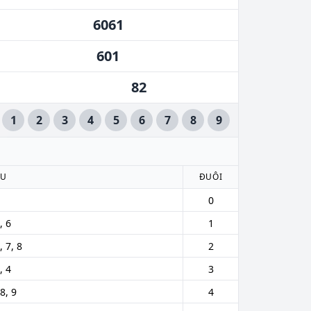
6061
601
82
1
2
3
4
5
6
7
8
9
ẦU
ĐUÔI
0
, 6
1
, 7, 8
2
, 4
3
 8, 9
4