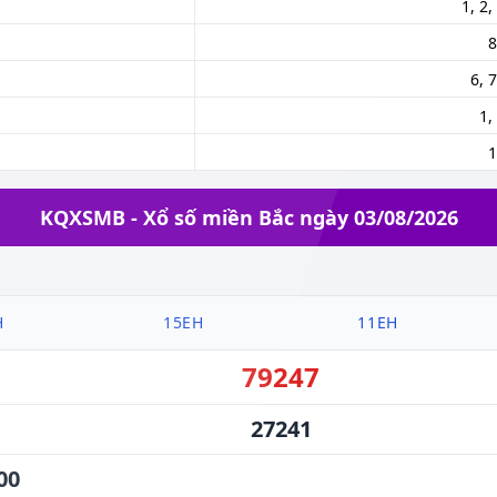
1, 2,
8
6, 7
1,
1
KQXSMB - Xổ số miền Bắc ngày 03/08/2026
H
15EH
11EH
79247
27241
00