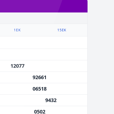
1EK
15EK
12077
92661
06518
9432
0502