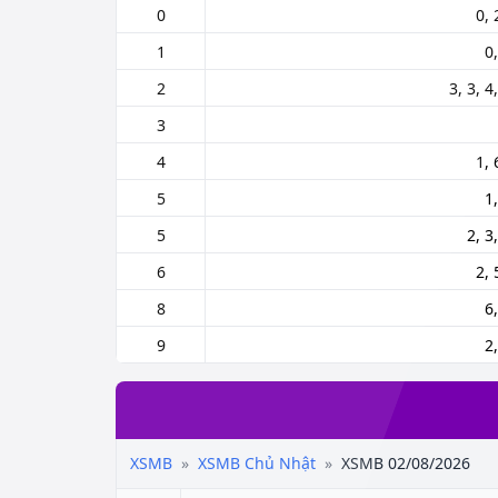
0
0, 
1
0,
2
3, 3, 4,
3
4
1, 
5
1,
5
2, 3,
6
2, 
8
6,
9
2,
XSMB
XSMB Chủ Nhật
XSMB 02/08/2026