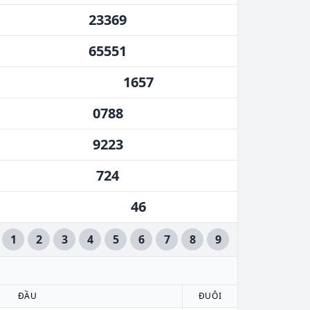
23369
65551
1657
0788
9223
724
46
1
2
3
4
5
6
7
8
9
ĐẦU
ĐUÔI