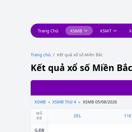
Trang Chủ
XSMB
XSMT
Trang chủ
/
Kết quả xổ số Miền Bắc
Kết quả xổ số Miền Bắ
XSMB
XSMB Thứ 4
XSMB 05/08/2026
MÃ
2EL
11E
ĐB
G.ĐB