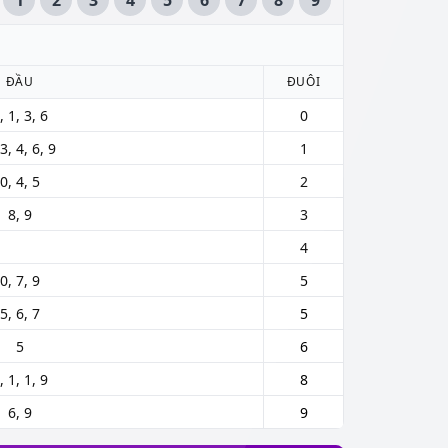
ĐẦU
ĐUÔI
, 1, 3, 6
0
 3, 4, 6, 9
1
0, 4, 5
2
8, 9
3
4
0, 7, 9
5
5, 6, 7
5
5
6
, 1, 1, 9
8
6, 9
9