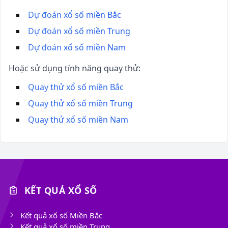
Dự đoán xổ số miền Bắc
Dự đoán xổ số miền Trung
Dự đoán xổ số miền Nam
Hoặc sử dụng tính năng quay thử:
Quay thử xổ số miền Bắc
Quay thử xổ số miền Trung
Quay thử xổ số miền Nam
KẾT QUẢ XỔ SỐ
Kết quả xổ số Miền Bắc
Kết quả xổ số miền Trung