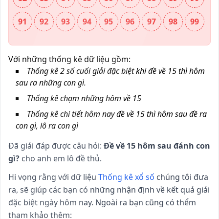
91
92
93
94
95
96
97
98
99
Với những thống kê dữ liệu gồm:
Thống kê 2 số cuối giải đặc biệt khi đề về 15 thì hôm
sau ra những con gì.
Thống kê chạm những hôm về 15
Thống kê chi tiết hôm nay đề về 15 thì hôm sau đề ra
con gì, lô ra con gì
Đã giải đáp được câu hỏi:
Đề về 15 hôm sau đánh con
gì?
cho anh em lô đề thủ.
Hi vọng rằng với dữ liệu
Thống kê xổ số
chúng tôi đưa
ra, sẽ giúp các bạn có những nhận định về kết quả giải
đặc biệt ngày hôm nay. Ngoài ra bạn cũng có thểm
tham khảo thêm: