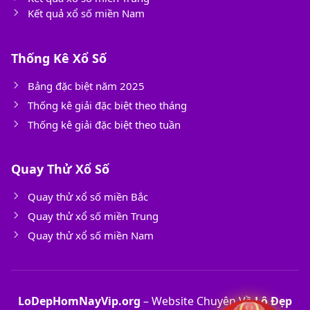
Kết quả xổ số miền Nam
Thống Kê Xổ Số
Bảng đặc biệt năm 2025
Thống kê giải đặc biệt theo tháng
Thống kê giải đặc biệt theo tuần
Quay Thử Xổ Số
Quay thử xổ số miền Bắc
Quay thử xổ số miền Trung
Quay thử xổ số miền Nam
LoDepHomNayVip.org
– Website Chuyên Về
Lô Đẹp