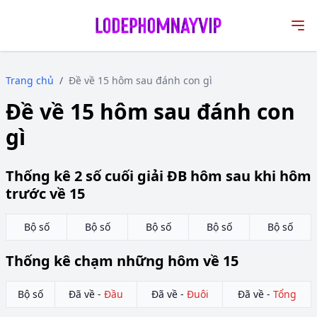
Trang chủ
/
Đề về 15 hôm sau đánh con gì
Đề về 15 hôm sau đánh con
gì
Thống kê 2 số cuối giải ĐB hôm sau khi hôm
trước về 15
Bộ số
Bộ số
Bộ số
Bộ số
Bộ số
Thống kê chạm những hôm về 15
Bộ số
Đã về -
Đầu
Đã về -
Đuôi
Đã về -
Tổng