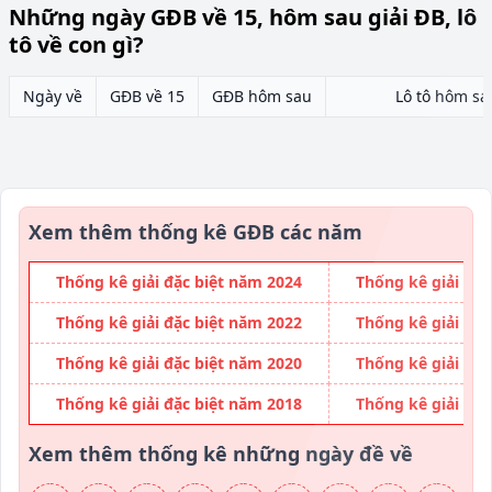
Những ngày GĐB về 15, hôm sau giải ĐB, lô
tô về con gì?
Ngày về
GĐB về 15
GĐB hôm sau
Lô tô hôm sa
Xem thêm thống kê GĐB các năm
Thống kê giải đặc biệt năm 2024
Thống kê giải đặc
Thống kê giải đặc biệt năm 2022
Thống kê giải đặc
Thống kê giải đặc biệt năm 2020
Thống kê giải đặc
Thống kê giải đặc biệt năm 2018
Thống kê giải đặc
Xem thêm thống kê những ngày đề về