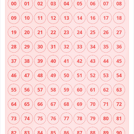
00
01
02
03
04
05
06
07
08
09
10
11
12
13
14
16
17
18
19
20
21
22
23
24
25
26
27
28
29
30
31
32
33
34
35
36
37
38
39
40
41
42
43
44
45
46
47
48
49
50
51
52
53
54
55
56
57
58
59
60
61
62
63
64
65
66
67
68
69
70
71
72
73
74
75
76
77
78
79
80
81
82
83
84
85
86
87
88
89
90