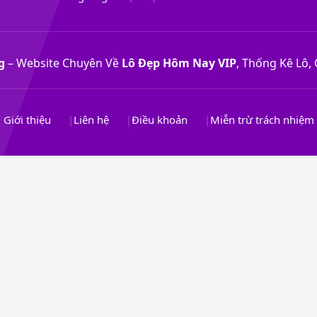
g
– Website Chuyên Về
Lô Đẹp Hôm Nay VIP
, Thống Kê Lô,
Giới thiệu
Liên hệ
Điều khoản
Miễn trừ trách nhiệm