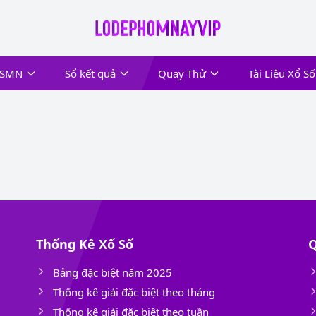
XSMN
Sổ kết quả
Quay Thử
Tài Liệu Xổ Số
Thống Kê Xổ Số
Q
Bảng đặc biệt năm 2025
Thống kê giải đặc biệt theo tháng
Thống kê giải đặc biệt theo tuần