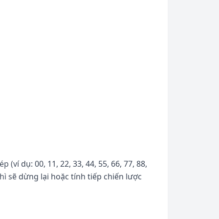
ví dụ: 00, 11, 22, 33, 44, 55, 66, 77, 88,
ì sẽ dừng lại hoặc tính tiếp chiến lược