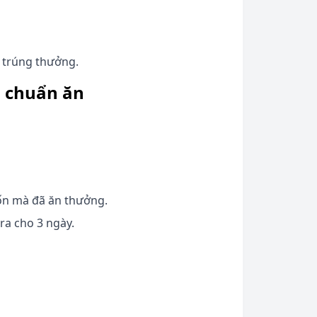
n trúng thưởng.
u chuẩn ăn
 vốn mà đã ăn thưởng.
ra cho 3 ngày.