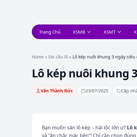
Trang Chủ
XSMB
XSMT
Home
»
Soi cầu lô
»
Lô kép nuôi khung 3 ngày siêu
Lô kép nuôi khung 3
Văn Thành Đức
23/07/2025
Cập nhậ
Bạn muốn săn lô kép – hái lộc lớn ư?
Lô 
và “ăn chắc mặc bền”! Chỉ cần chọn đúng c