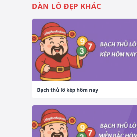
DÀN LÔ ĐẸP KHÁC
Bạch thủ lô kép hôm nay