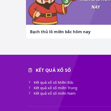
Bạch thủ lô miền bắc hôm nay
KẾT QUẢ XỔ SỐ
Kết quả xổ số Miền Bắc
Kết quả xổ số miền Trung
Kết quả xổ số miền Nam