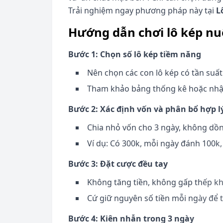
Trải nghiệm ngay phương pháp này tại
L
Hướng dẫn chơi lô kép nu
Bước 1: Chọn số lô kép tiềm năng
Nên chọn các con lô kép có tần suất
Tham khảo bảng thống kê hoặc nhận
Bước 2: Xác định vốn và phân bổ hợp l
Chia nhỏ vốn cho 3 ngày, không dồn 
Ví dụ: Có 300k, mỗi ngày đánh 100k,
Bước 3: Đặt cược đều tay
Không tăng tiền, không gấp thếp khi
Cứ giữ nguyên số tiền mỗi ngày để t
Bước 4: Kiên nhẫn trong 3 ngày