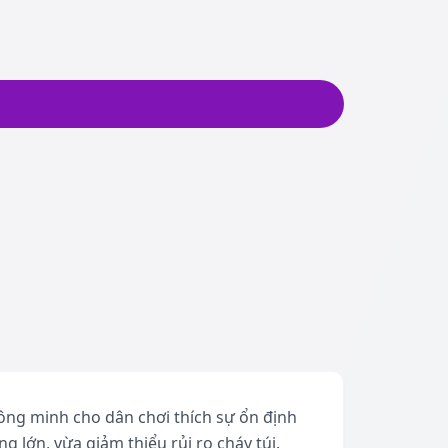
ông minh cho dân chơi thích sự ổn định
g lớn, vừa giảm thiểu rủi ro cháy túi.