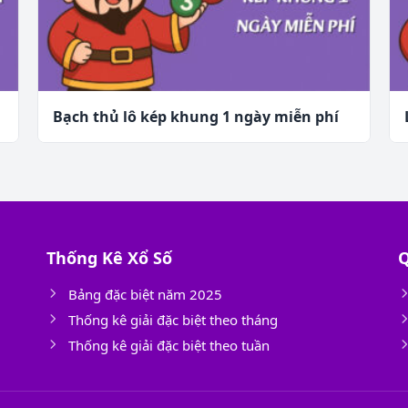
Bạch thủ lô kép khung 1 ngày miễn phí
Thống Kê Xổ Số
Q
Bảng đặc biệt năm 2025
Thống kê giải đặc biệt theo tháng
Thống kê giải đặc biệt theo tuần