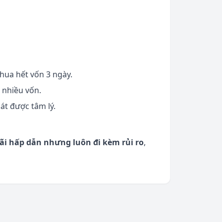
hua hết vốn 3 ngày.
 nhiều vốn.
át được tâm lý.
ãi hấp dẫn nhưng luôn đi kèm rủi ro
,