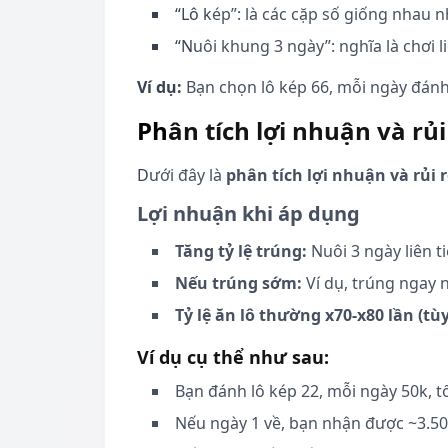
“Lô kép”: là các cặp số giống nhau n
“Nuôi khung 3 ngày”: nghĩa là chơi li
Ví dụ:
Bạn chọn lô kép 66, mỗi ngày đánh 
Phân tích lợi nhuận và rủ
Dưới đây là
phân tích lợi nhuận và rủi 
Lợi nhuận khi áp dụng
Tăng tỷ lệ trúng:
Nuôi 3 ngày liên t
Nếu trúng sớm:
Ví dụ, trúng ngay n
Tỷ lệ ăn lô thường x70-x80 lần (tùy
Ví dụ cụ thể như sau:
Bạn đánh lô kép 22, mỗi ngày 50k, t
Nếu ngày 1 về, bạn nhận được ~3.500.0