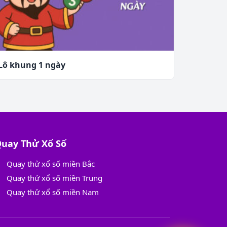
Lô khung 1 ngày
uay Thử Xổ Số
Quay thử xổ số miền Bắc
Quay thử xổ số miền Trung
Quay thử xổ số miền Nam