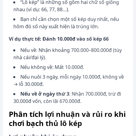
“Lô kép” là những số gồm hai chữ số giống
nhau (ví dụ: 66, 77, 88…).
Bạn chỉ cần chọn một số kép duy nhất, nếu
hôm đó số này xuất hiện là trúng lớn.
Ví dụ thực tế:
Đánh 10.000đ vào số kép 66
Nếu về: Nhận khoảng 700.000–800.000đ (tùy
nhà cái/đại lý).
Nếu không về: Mất 10.000đ.
Nếu nuôi 3 ngày, mỗi ngày 10.000đ, không về
→ lỗ 30.000đ.
Nếu về ở ngày thứ 3
: Nhận 700.000đ, trừ đi
30.000đ vốn, còn lãi 670.000đ.
Phân tích lợi nhuận và rủi ro khi
chơi bạch thủ lô kép