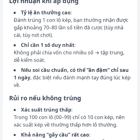
Lợi nhuận khi áp dụng
Tỷ lệ ăn thưởng cao
:
Đánh trúng 1 con lô kép, bạn thường nhận được
gấp khoảng 70–80 lần số tiền đã cược (tùy nhà
cái, tùy nơi chơi).
Chỉ cần 1 số duy nhất
:
Không phải chia vốn cho nhiều số → tập trung,
dễ kiểm soát.
Nếu soi cầu chuẩn, có thể “ăn đậm” chỉ sau
1 ngày
, đặc biệt nếu đánh mạnh tay đúng lúc kép
về.
Rủi ro nếu không trúng
Xác suất trúng thấp
:
Trong 100 con lô (00–99) chỉ có 10 con kép, nên
xác suất kép về thường thấp hơn lô thường.
Khả năng “gãy cầu” rất cao
: