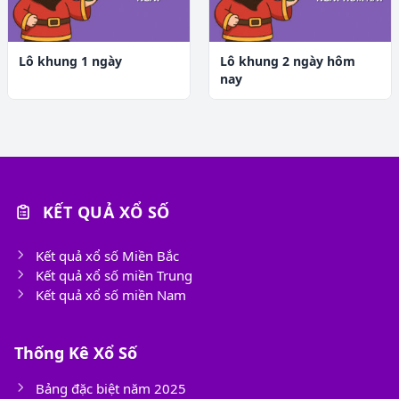
Lô khung 1 ngày
Lô khung 2 ngày hôm
nay
KẾT QUẢ XỔ SỐ
Kết quả xổ số Miền Bắc
Kết quả xổ số miền Trung
Kết quả xổ số miền Nam
Thống Kê Xổ Số
Bảng đặc biệt năm 2025