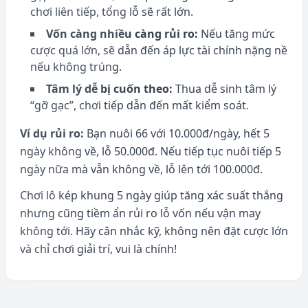
chơi liên tiếp, tổng lỗ sẽ rất lớn.
Vốn càng nhiều càng rủi ro:
Nếu tăng mức
cược quá lớn, sẽ dẫn đến áp lực tài chính nặng nề
nếu không trúng.
Tâm lý dễ bị cuốn theo:
Thua dễ sinh tâm lý
“gỡ gạc”, chơi tiếp dẫn đến mất kiểm soát.
Ví dụ rủi ro:
Bạn nuôi 66 với 10.000đ/ngày, hết 5
ngày không về, lỗ 50.000đ. Nếu tiếp tục nuôi tiếp 5
ngày nữa mà vẫn không về, lỗ lên tới 100.000đ.
Chơi lô kép khung 5 ngày giúp tăng xác suất thắng
nhưng cũng tiềm ẩn rủi ro lỗ vốn nếu vận may
không tới. Hãy cân nhắc kỹ, không nên đặt cược lớn
và chỉ chơi giải trí, vui là chính!