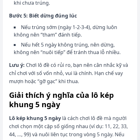
khi chưa trúng.
Bước 5: Biết dừng đúng lúc
Nếu trúng sớm (ngày 1-2-3-4), dừng luôn
không nên “tham” đánh tiếp.
Nếu hết 5 ngày không trúng, nên dừng,
không nên “nuôi tiếp” để tránh thua lỗ nhiều.
Lưu ý:
Chơi lô đề có rủi ro, bạn nên cân nhắc kỹ và
chỉ chơi với số vốn nhỏ, vui là chính. Hạn chế vay
mượn hoặc “gỡ gạc” khi thua.
Giải thích ý nghĩa của lô kép
khung 5 ngày
Lô kép khung 5 ngày
là cách chơi lô đề mà người
chơi chọn một cặp số giống nhau (ví dụ: 11, 22, 33,
44, …, 99) và nuôi liên tục trong vòng 5 ngày. Nếu