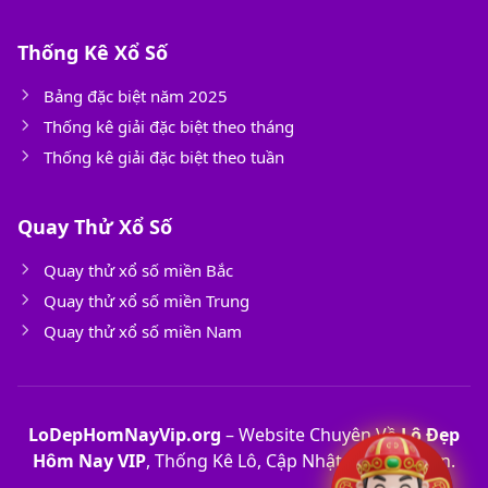
Thống Kê Xổ Số
Bảng đặc biệt năm 2025
Thống kê giải đặc biệt theo tháng
Thống kê giải đặc biệt theo tuần
Quay Thử Xổ Số
Quay thử xổ số miền Bắc
Quay thử xổ số miền Trung
Quay thử xổ số miền Nam
LoDepHomNayVip.org
– Website Chuyên Về
Lô Đẹp
Hôm Nay VIP
, Thống Kê Lô, Cập Nhật KQXS 3 Miền.