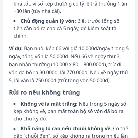
khá tốt, vì số kép thường có tỷ lệ trả thưởng 1 ăn
~80 lần (tùy nhà cái).
Chủ động quản lý vốn:
Biết trước tổng số
tiền cần bỏ ra cho cả 5 ngày, dễ kiểm soát tài
chính.
Ví dụ:
Bạn nuôi kép 66 với giá 10.000đ/ngày trong 5
ngày, tổng vốn là 50.000đ. Nếu 66 về ngày thứ 3,
bạn nhận thưởng (10.000 x 80 = 800.000đ), trừ đi
vốn đã bỏ ra 30.000đ, lãi 770.000đ. Nếu về ngày thứ
5, lãi vẫn là 750.000đ (trừ tổng vốn 50.000đ).
Rủi ro nếu không trúng
Không về là mất trắng:
Nếu trong 5 ngày số
kép không về, bạn mất toàn bộ số vốn đã bỏ ra
cho chu kỳ đó.
Khả năng lỗ cao nếu chuỗi không về:
Có thể
gặp “chuỗi đen”, số kép không ra trong nhiều lần