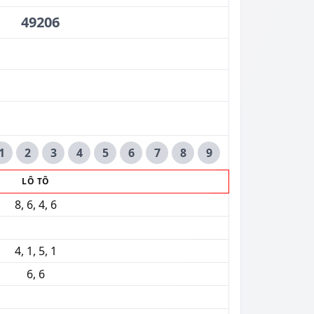
49206
1
2
3
4
5
6
7
8
9
LÔ TÔ
8, 6, 4, 6
4, 1, 5, 1
6, 6