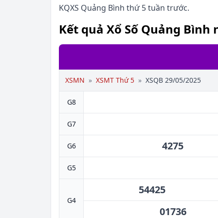
KQXS Quảng Bình thứ 5 tuần trước.
Kết quả Xổ Số Quảng Bình 
XSMN
XSMT Thứ 5
XSQB 29/05/2025
G8
G7
4275
G6
G5
54425
G4
01736