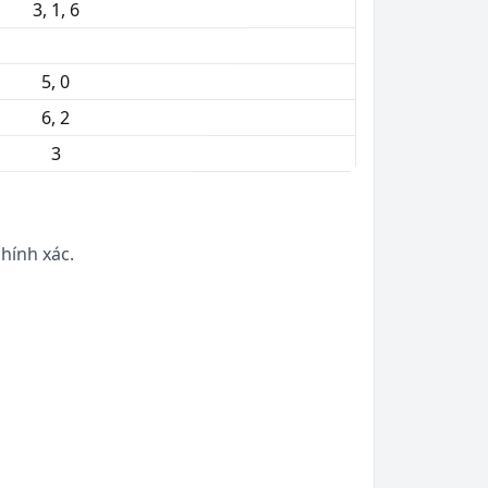
3, 1, 6
5, 0
6, 2
3
hính xác.