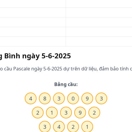
g Bình ngày 5-6-2025
o cầu Pascale ngày 5-6-2025 dự trên dữ liệu, đảm bảo tính c
Bảng cầu:
4
8
3
0
9
3
2
1
3
9
2
3
4
2
1