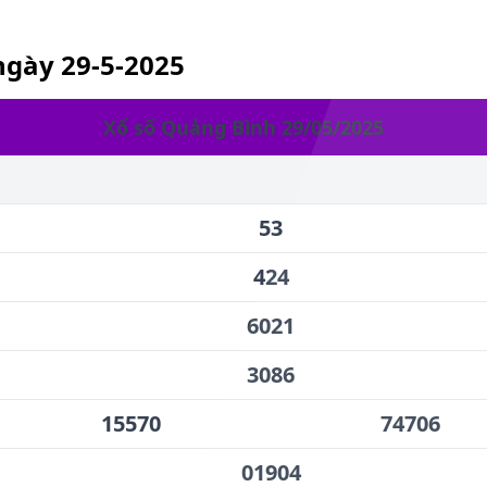
ngày 29-5-2025
Xổ số Quảng Bình 29/05/2025
53
424
6021
3086
15570
74706
01904