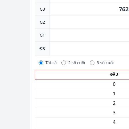
762
G3
G2
G1
ĐB
Tất cả
2 số cuối
3 số cuối
ĐẦU
0
1
2
3
4