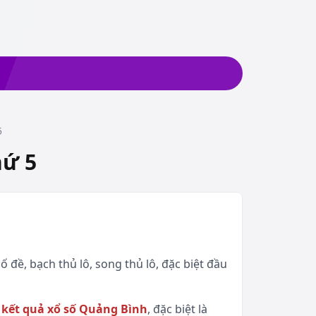
5
hứ 5
 đề, bạch thủ lô, song thủ lô, đặc biệt đầu
i
kết quả xổ số Quảng Bình
, đặc biệt là