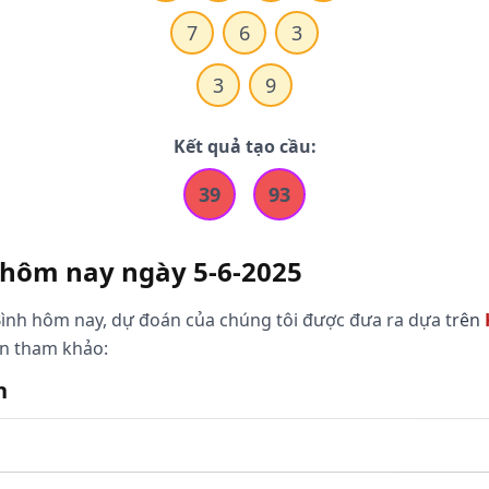
7
6
3
3
9
Kết quả tạo cầu:
39
93
 hôm nay ngày 5-6-2025
Bình hôm nay, dự đoán của chúng tôi được đưa ra dựa trên
ạn tham khảo:
h