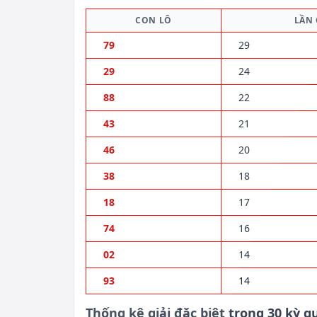
CON LÔ
LẦN
79
29
29
24
88
22
43
21
46
20
38
18
18
17
74
16
02
14
93
14
Thống kê giải đặc biệt trong 30 kỳ q