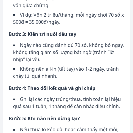
vốn giữa chừng.
Ví dụ: Vốn 2 triệu/tháng, mỗi ngày chơi 70 số x
500đ = 35.000đ/ngày.
Bước 3: Kiên trì nuôi đều tay
Ngày nào cũng đánh đủ 70 số, không bỏ ngày,
không tăng giảm số lượng bất ngờ (tránh “lỡ
nhịp” lại về).
Không nên all-in (tất tay) vào 1-2 ngày, tránh
cháy túi quá nhanh.
Bước 4: Theo dõi kết quả và ghi chép
Ghi lại các ngày trúng/thua, tính toán lại hiệu
quả sau 1 tuần, 1 tháng để cân nhắc điều chỉnh.
Bước 5: Khi nào nên dừng lại?
Nếu thua lỗ kéo dài hoặc cảm thấy mệt mỏi,