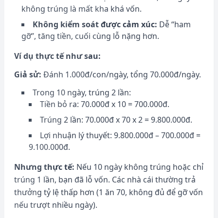
không trúng là mất kha khá vốn.
Không kiểm soát được cảm xúc:
Dễ “ham
gỡ”, tăng tiền, cuối cùng lỗ nặng hơn.
Ví dụ thực tế như sau:
Giả sử:
Đánh 1.000đ/con/ngày, tổng 70.000đ/ngày.
Trong 10 ngày, trúng 2 lần:
Tiền bỏ ra: 70.000đ x 10 = 700.000đ.
Trúng 2 lần: 70.000đ x 70 x 2 = 9.800.000đ.
Lợi nhuận lý thuyết: 9.800.000đ – 700.000đ =
9.100.000đ.
Nhưng thực tế:
Nếu 10 ngày không trúng hoặc chỉ
trúng 1 lần, bạn đã lỗ vốn. Các nhà cái thường trả
thưởng tỷ lệ thấp hơn (1 ăn 70, không đủ để gỡ vốn
nếu trượt nhiều ngày).