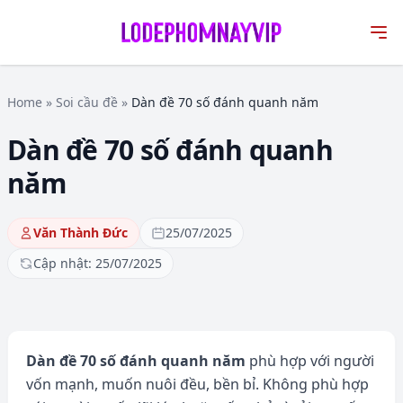
Home
»
Soi cầu đề
»
Dàn đề 70 số đánh quanh năm
Dàn đề 70 số đánh quanh
năm
Văn Thành Đức
25/07/2025
Cập nhật: 25/07/2025
Dàn đề 70 số đánh quanh năm
phù hợp với người
vốn mạnh, muốn nuôi đều, bền bỉ. Không phù hợp