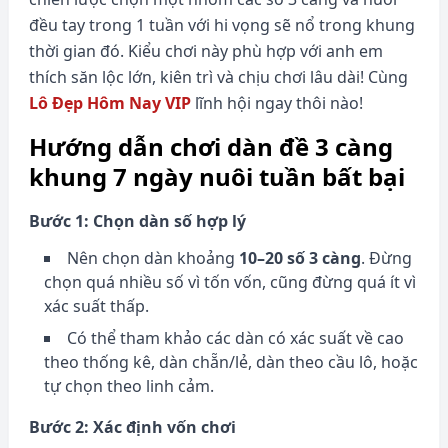
đều tay trong 1 tuần với hi vọng sẽ nổ trong khung
thời gian đó. Kiểu chơi này phù hợp với anh em
thích săn lộc lớn, kiên trì và chịu chơi lâu dài! Cùng
Lô Đẹp Hôm Nay VIP
lĩnh hội ngay thôi nào!
Hướng dẫn chơi dàn đề 3 càng
khung 7 ngày nuôi tuần bất bại
Bước 1: Chọn dàn số hợp lý
Nên chọn dàn khoảng
10–20 số 3 càng
. Đừng
chọn quá nhiều số vì tốn vốn, cũng đừng quá ít vì
xác suất thấp.
Có thể tham khảo các dàn có xác suất về cao
theo thống kê, dàn chẵn/lẻ, dàn theo cầu lô, hoặc
tự chọn theo linh cảm.
Bước 2: Xác định vốn chơi