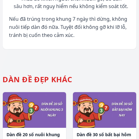
sâu hơn, rất nguy hiểm nếu không kiểm soát tốt.
Nếu đã trúng trong khung 7 ngày thì dừng, không
nuôi tiếp dàn đó nữa. Tuyệt đối không gỡ khi lỡ lỗ,
tránh bị cuốn theo cảm xúc.
DÀN ĐỀ ĐẸP KHÁC
Dàn đề 20 số nuôi khung
Dàn đề 30 số bất bại hôm