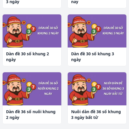
3 ngày
nay
Dàn đề 30 số khung 2
Dàn đề 30 số khung 3
ngày
ngày
Dàn đề 36 số nuôi khung
Nuôi dàn đề 36 số khung
2 ngày
3 ngày bất tử