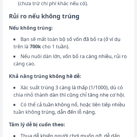
(chưa trừ chi phí khác nếu có).
Rủi ro nếu không trúng
Nếu không trúng:
Bạn sẽ mất toàn bộ số vốn đã bỏ ra (ở ví dụ
trên là
700k
cho 1 tuần).
Nếu nuôi dàn lớn, vốn bỏ ra càng nhiều, rủi ro
càng cao.
Khả năng trúng không hề dễ:
Xác suất trúng 3 càng là thấp (1/1000), dù có
chia nhỏ thành dàn thì cũng chỉ tăng nhẹ cơ hội.
Có thể cả tuần không nổ, hoặc liên tiếp nhiều
tuần không trúng, dẫn đến lỗ nặng.
Tâm lý dễ bị cuốn theo:
Thua dễ khiến người chơi muốn gỡ, dễ dấn