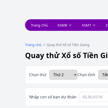
Trang Chủ
XSMB
XSMT
Trang chủ
/
Quay thử Xổ số Tiền Giang
Quay thử Xổ số Tiền G
Chọn thứ
Chọn tỉnh
Nhập con số bạn dự đoán