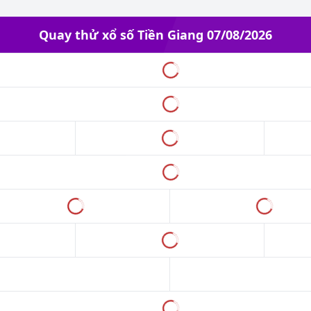
Quay thử xổ số Tiền Giang 07/08/2026
Loading...
Loading...
.
Loading...
Loading...
Loading...
Loadin
.
Loading...
ading...
Loading...