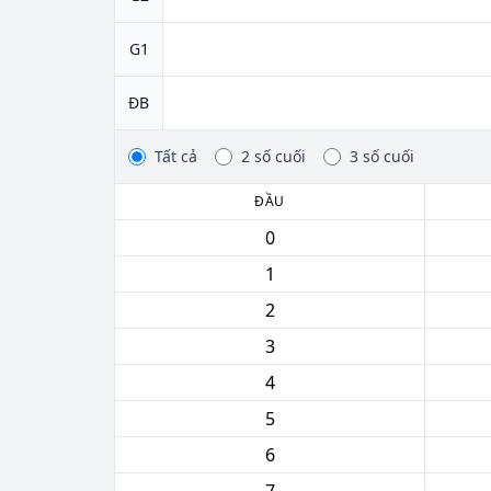
G1
ĐB
Tất cả
2 số cuối
3 số cuối
ĐẦU
0
1
2
3
4
5
6
7