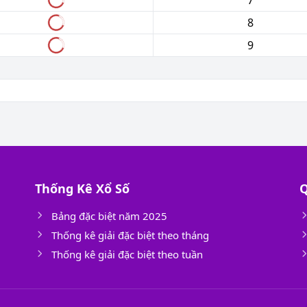
Loading...
8
Loading...
9
Thống Kê Xổ Số
Q
Bảng đặc biệt năm 2025
Thống kê giải đặc biệt theo tháng
Thống kê giải đặc biệt theo tuần