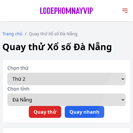
Trang chủ
/
Quay thử Xổ số Đà Nẵng
Quay thử Xổ số Đà Nẵng
Chọn thứ
Chọn tỉnh
Quay thử
Quay nhanh