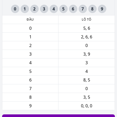
0
1
2
3
4
5
6
7
8
9
ĐẦU
LÔ TÔ
0
5, 6
1
2, 6, 6
2
0
3
3, 9
4
3
5
4
6
8, 5
7
0
8
3, 5
9
0, 0, 0