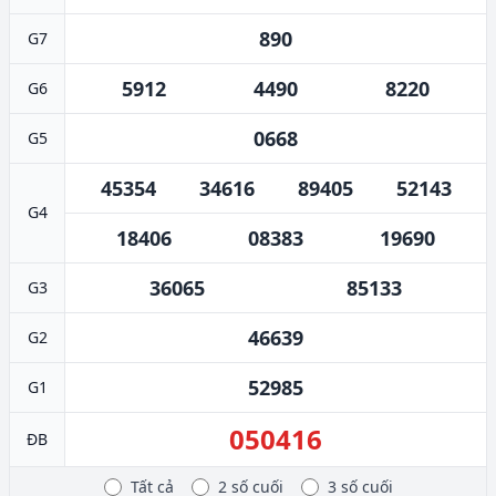
890
G7
5912
4490
8220
G6
0668
G5
45354
34616
89405
52143
G4
18406
08383
19690
36065
85133
G3
46639
G2
52985
G1
050416
ĐB
Tất cả
2 số cuối
3 số cuối