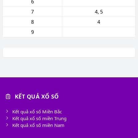
6
7
4, 5
8
4
9
KẾT QUẢ XỔ SỐ
Kết quả xổ số Miền Bắc
Kết quả xổ số miền Trung
Kết quả xổ số miền Nam