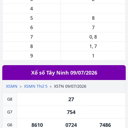
4
5
8
6
7
7
0, 8
8
1, 7
9
1
Xổ số Tây Ninh 09/07/2026
XSMN
XSMN Thứ 5
XSTN 09/07/2026
27
G8
754
G7
8610
0724
7486
G6