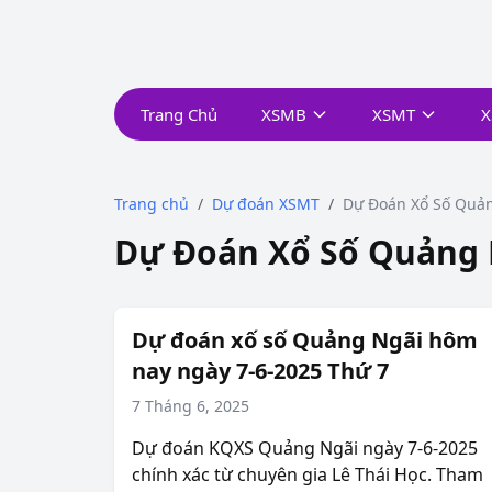
Trang Chủ
XSMB
XSMT
Trang chủ
/
Dự đoán XSMT
/
Dự Đoán Xổ Số Quả
Dự Đoán Xổ Số Quảng 
Dự đoán xố số Quảng Ngãi hôm
nay ngày 7-6-2025 Thứ 7
7 Tháng 6, 2025
Dự đoán KQXS Quảng Ngãi ngày 7-6-2025
chính xác từ chuyên gia Lê Thái Học. Tham