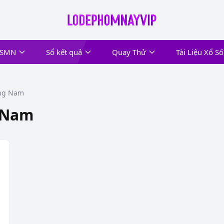
XSMN
Sổ kết quả
Quay Thử
Tài Liệu Xổ Số
ng Nam
 Nam