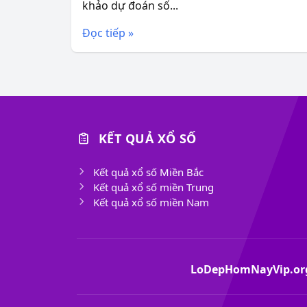
khảo dự đoán số...
Đọc tiếp »
KẾT QUẢ XỔ SỐ
Kết quả xổ số Miền Bắc
Kết quả xổ số miền Trung
Kết quả xổ số miền Nam
LoDepHomNayVip.or